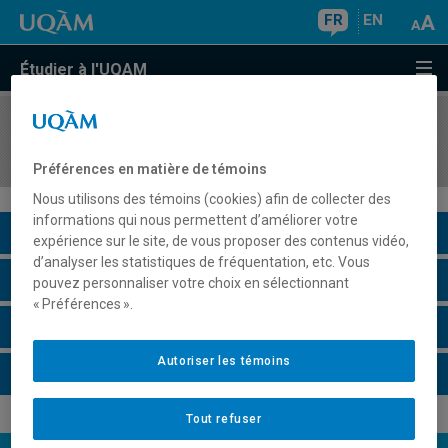
FR
EN
Étudier à l'UQAM
COURS
//
MKG8424
Marketing responsable
Préférences en matière de témoins
Nous utilisons des témoins (cookies) afin de collecter des
informations qui nous permettent d’améliorer votre
Description du cours
expérience sur le site, de vous proposer des contenus vidéo,
d’analyser les statistiques de fréquentation, etc. Vous
Horaire - Été 2026
pouvez personnaliser votre choix en sélectionnant
« Préférences ».
Horaire - Automne 2026
Autoriser les témoins
Horaire - Hiver 2027
Tout refuser