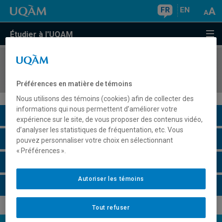
FR
EN
Étudier à l'UQAM
COURS
//
MKG8424
Marketing responsable
Préférences en matière de témoins
Nous utilisons des témoins (cookies) afin de collecter des
informations qui nous permettent d’améliorer votre
Description du cours
expérience sur le site, de vous proposer des contenus vidéo,
d’analyser les statistiques de fréquentation, etc. Vous
Horaire - Été 2026
pouvez personnaliser votre choix en sélectionnant
« Préférences ».
Horaire - Automne 2026
Autoriser les témoins
Horaire - Hiver 2027
Tout refuser