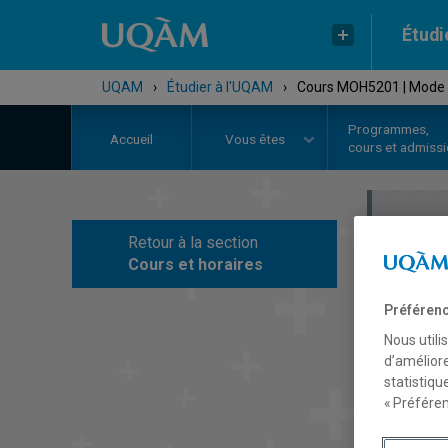
Étudi
UQAM
›
Étudier à l'UQAM
›
Cours MOH5201 | Mode e
Programmes,
Accueil
Vous êtes
cours et admiss
Retour à la section
C
Cours et horaires
Préférenc
Nous utili
d’améliore
statistiqu
« Préféren