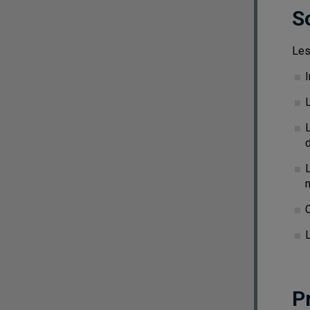
S
Les
I
P