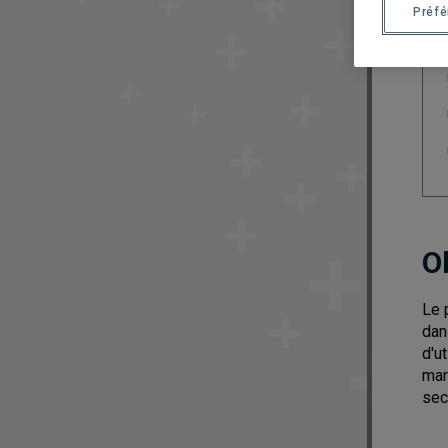
Préf
O
Le 
dan
d'u
mar
sec