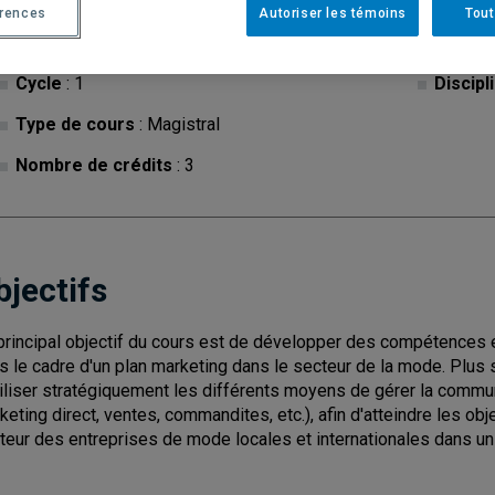
érences
Autoriser les témoins
Tout
Cycle
: 1
Discipl
Type de cours
: Magistral
Nombre de crédits
: 3
bjectifs
principal objectif du cours est de développer des compétences 
s le cadre d'un plan marketing dans le secteur de la mode. Plus s
tiliser stratégiquement les différents moyens de gérer la commun
keting direct, ventes, commandites, etc.), afin d'atteindre les o
teur des entreprises de mode locales et internationales dans u