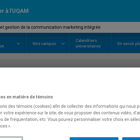
er à l'UQAM
t gestion de la communication marketing intégrée
Calendriers
Nos
campus
En savoir pl
ion
universitaires
OURS
//
MOH5201
-
Mode et gesti
communication marketin
es en matière de témoins
sons des témoins (cookies) afin de collecter des informations qui nous 
r votre expérience sur le site, de vous proposer des contenus vidéo, d’a
es de fréquentation, etc. Vous pouvez personnaliser votre choix en séle
Description
Horaire - Été 2026
Horaire
ces ».