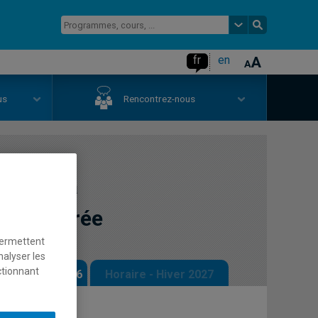
fr
en
us
Rencontrez-nous
on de la
g intégrée
permettent
nalyser les
ctionnant
 - Automne 2026
Horaire - Hiver 2027