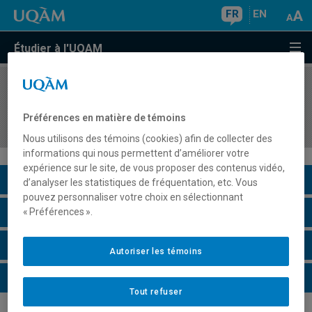
FR
EN
Étudier à l'UQAM
COURS
//
MOH6210
Intrapreneuriat : gestion financière en mode
Préférences en matière de témoins
projet
Nous utilisons des témoins (cookies) afin de collecter des
informations qui nous permettent d’améliorer votre
expérience sur le site, de vous proposer des contenus vidéo,
Description du cours
d’analyser les statistiques de fréquentation, etc. Vous
pouvez personnaliser votre choix en sélectionnant
Horaire - Été 2026
« Préférences ».
Horaire - Automne 2026
Autoriser les témoins
Horaire - Hiver 2027
Tout refuser