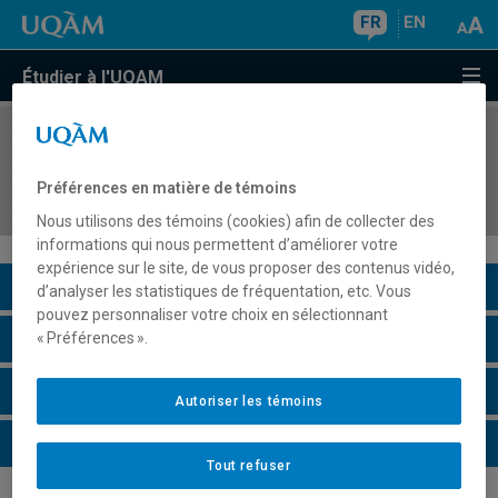
FR
EN
Étudier à l'UQAM
COURS
//
MSG8101
Administration : fondements théoriques et
Préférences en matière de témoins
historiques
Nous utilisons des témoins (cookies) afin de collecter des
informations qui nous permettent d’améliorer votre
expérience sur le site, de vous proposer des contenus vidéo,
Description du cours
d’analyser les statistiques de fréquentation, etc. Vous
pouvez personnaliser votre choix en sélectionnant
Horaire - Été 2026
« Préférences ».
Horaire - Automne 2026
Autoriser les témoins
Horaire - Hiver 2027
Tout refuser