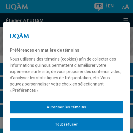
FR
EN
Étudier à l'UQAM
COURS
//
MSL9001
Méthodologie de la recherche en muséologie
Préférences en matière de témoins
Nous utilisons des témoins (cookies) afin de collecter des
informations qui nous permettent d’améliorer votre
Description du cours
expérience sur le site, de vous proposer des contenus vidéo,
d’analyser les statistiques de fréquentation, etc. Vous
Horaire - Été 2026
pouvez personnaliser votre choix en sélectionnant
« Préférences ».
Horaire - Automne 2026
Autoriser les témoins
Horaire - Hiver 2027
Tout refuser