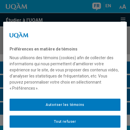
FR
EN
Étudier à l'UQAM
COURS
//
MUM1003
Stage d'exploration
Préférences en matière de témoins
Nous utilisons des témoins (cookies) afin de collecter des
informations qui nous permettent d’améliorer votre
Description du cours
expérience sur le site, de vous proposer des contenus vidéo,
d’analyser les statistiques de fréquentation, etc. Vous
Horaire - Été 2026
pouvez personnaliser votre choix en sélectionnant
« Préférences ».
Horaire - Automne 2026
Autoriser les témoins
Horaire - Hiver 2027
Tout refuser