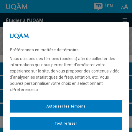
FR
EN
Étudier à l'UQAM
COURS
//
MUS260E
Pratique collective 2
Préférences en matière de témoins
Nous utilisons des témoins (cookies) afin de collecter des
informations qui nous permettent d’améliorer votre
Description du cours
expérience sur le site, de vous proposer des contenus vidéo,
d’analyser les statistiques de fréquentation, etc. Vous
Horaire - Été 2026
pouvez personnaliser votre choix en sélectionnant
« Préférences ».
Horaire - Automne 2026
Autoriser les témoins
Horaire - Hiver 2027
Tout refuser