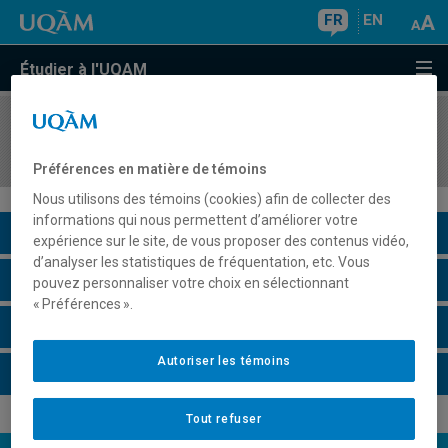
FR
EN
Étudier à l'UQAM
COURS
//
MUS270X
Instrument classique 2
Préférences en matière de témoins
Nous utilisons des témoins (cookies) afin de collecter des
informations qui nous permettent d’améliorer votre
Description du cours
expérience sur le site, de vous proposer des contenus vidéo,
d’analyser les statistiques de fréquentation, etc. Vous
Horaire - Été 2026
pouvez personnaliser votre choix en sélectionnant
« Préférences ».
Horaire - Automne 2026
Autoriser les témoins
Horaire - Hiver 2027
Tout refuser