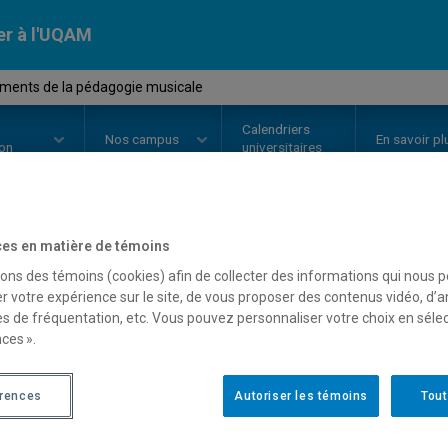
er à l'UQAM
ments de la pédagogie musicale
Calendriers
Nos
campus
En savoir pl
ion
universitaires
es en matière de témoins
OURS
//
MUS4701
-
Fondements d
sons des témoins (cookies) afin de collecter des informations qui nous 
r votre expérience sur le site, de vous proposer des contenus vidéo, d’a
musicale
es de fréquentation, etc. Vous pouvez personnaliser votre choix en séle
ces ».
Description
Horaire - Été 2026
Horaire
érences
Autoriser les témoins
Tout