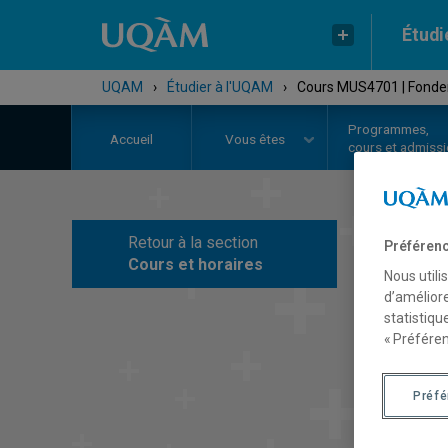
Étudi
UQAM
›
Étudier à l'UQAM
›
Cours MUS4701 | Fonde
Programmes,
Accueil
Vous êtes
cours et admiss
Retour à la section
Préférenc
C
Cours et horaires
Nous utili
d’améliore
statistiqu
« Préféren
Préf