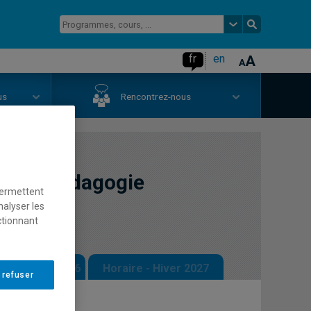
fr
en
us
Rencontrez-nous
e la pédagogie
permettent
nalyser les
ctionnant
 - Automne 2026
Horaire - Hiver 2027
 refuser