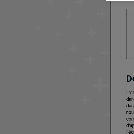
D
L'é
dan
dan
nou
com
d'a
l'é