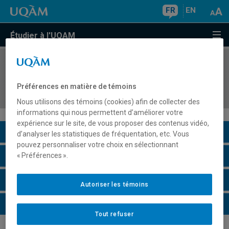
FR
EN
Étudier à l'UQAM
COURS
//
MUS4805
Didactique de la musique: préscolaire et 1er
Préférences en matière de témoins
cycle du primaire
Nous utilisons des témoins (cookies) afin de collecter des
informations qui nous permettent d’améliorer votre
expérience sur le site, de vous proposer des contenus vidéo,
Description du cours
d’analyser les statistiques de fréquentation, etc. Vous
pouvez personnaliser votre choix en sélectionnant
Horaire - Été 2026
« Préférences ».
Horaire - Automne 2026
Autoriser les témoins
Horaire - Hiver 2027
Tout refuser