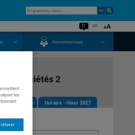
fr
en
us
Rencontrez-nous
s et sociétés 2
permettent
nalyser les
ctionnant
 - Automne 2026
Horaire - Hiver 2027
 refuser