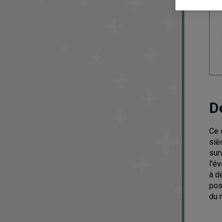
D
Ce 
siè
sur
l'é
à d
pos
du 