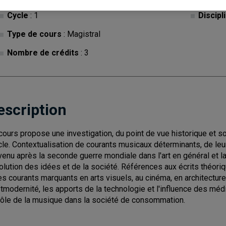
Cycle
: 1
Discipl
Type de cours
: Magistral
Nombre de crédits
: 3
escription
cours propose une investigation, du point de vue historique et s
cle. Contextualisation de courants musicaux déterminants, de le
venu après la seconde guerre mondiale dans l'art en général et la
volution des idées et de la société. Références aux écrits théoriq
es courants marquants en arts visuels, au cinéma, en architecture 
tmodernité, les apports de la technologie et l'influence des m
rôle de la musique dans la société de consommation.