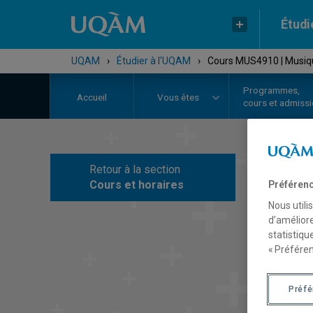
Étudi
UQAM
›
Étudier à l'UQAM
›
Cours MUS4910 | Musique
Programmes,
Accueil
Vous êtes
cours et admiss
Retour à la section
C
Cours et horaires
Préférenc
Nous utili
d’améliore
statistiqu
« Préféren
Préf