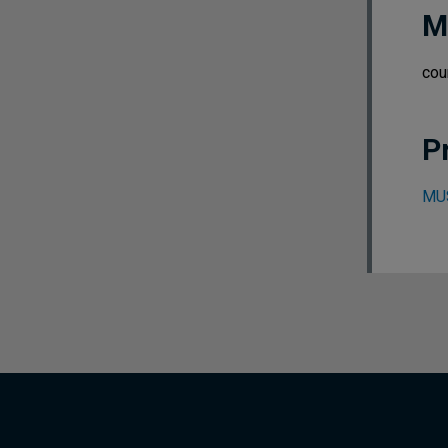
M
cou
P
MUS