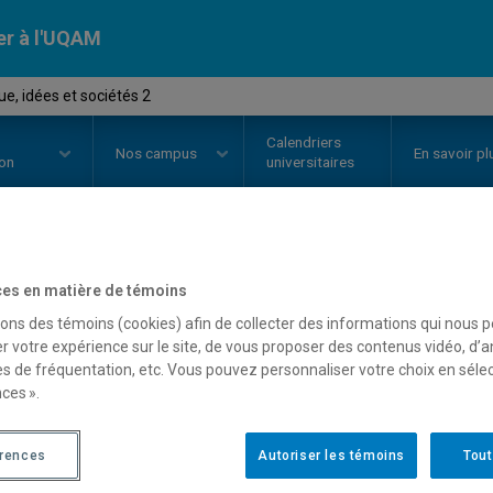
er à l'UQAM
, idées et sociétés 2
Calendriers
Nos
campus
En savoir pl
ion
universitaires
OURS
//
MUS4910
-
Musique, idée
es en matière de témoins
sons des témoins (cookies) afin de collecter des informations qui nous 
r votre expérience sur le site, de vous proposer des contenus vidéo, d’a
es de fréquentation, etc. Vous pouvez personnaliser votre choix en séle
Description
Horaire - Été 2026
Horaire
ces ».
érences
Autoriser les témoins
Tout