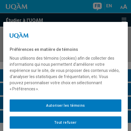
FR
EN
Étudier à l'UQAM
COURS
//
MUS5621
Enseignement collectif et direction des
Préférences en matière de témoins
instruments à vent
Nous utilisons des témoins (cookies) afin de collecter des
informations qui nous permettent d’améliorer votre
expérience sur le site, de vous proposer des contenus vidéo,
Description du cours
d’analyser les statistiques de fréquentation, etc. Vous
pouvez personnaliser votre choix en sélectionnant
Horaire - Été 2026
« Préférences ».
Horaire - Automne 2026
Autoriser les témoins
Horaire - Hiver 2027
Tout refuser