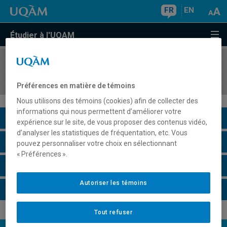
FR
EN
Étudier à l'UQAM
COURS
//
MUS570X
Instrument classique 5
Préférences en matière de témoins
Nous utilisons des témoins (cookies) afin de collecter des
informations qui nous permettent d’améliorer votre
Description du cours
expérience sur le site, de vous proposer des contenus vidéo,
d’analyser les statistiques de fréquentation, etc. Vous
Horaire - Été 2026
pouvez personnaliser votre choix en sélectionnant
« Préférences ».
Horaire - Automne 2026
Autoriser les témoins
Horaire - Hiver 2027
Tout refuser