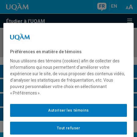
FR
EN
Étudier à l'UQAM
COURS
//
ORH2222
Gestion des ressources humaines en OSBL
Préférences en matière de témoins
Nous utilisons des témoins (cookies) afin de collecter des
informations qui nous permettent d’améliorer votre
Description du cours
expérience sur le site, de vous proposer des contenus vidéo,
d’analyser les statistiques de fréquentation, etc. Vous
Horaire - Été 2026
pouvez personnaliser votre choix en sélectionnant
« Préférences ».
Horaire - Automne 2026
Autoriser les témoins
Horaire - Hiver 2027
Tout refuser