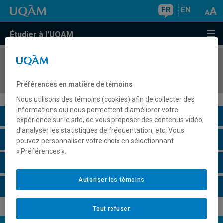
FR
EN
Étudier à l'UQAM
COURS
//
ORH4425
Système québécois de relations du travail
Préférences en matière de témoins
Nous utilisons des témoins (cookies) afin de collecter des
informations qui nous permettent d’améliorer votre
Description du cours
expérience sur le site, de vous proposer des contenus vidéo,
d’analyser les statistiques de fréquentation, etc. Vous
Horaire - Été 2026
pouvez personnaliser votre choix en sélectionnant
« Préférences ».
Horaire - Automne 2026
Autoriser les témoins
Horaire - Hiver 2027
Tout refuser