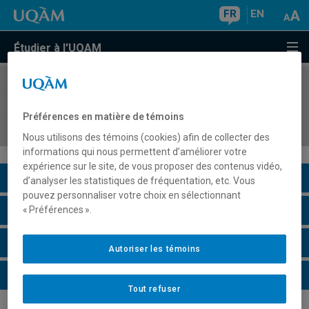
FR
EN
Étudier à l'UQAM
COURS
//
ORH8416
Intégration des pratiques de gestion des
Préférences en matière de témoins
ressources humaines
Nous utilisons des témoins (cookies) afin de collecter des
informations qui nous permettent d’améliorer votre
expérience sur le site, de vous proposer des contenus vidéo,
Description du cours
d’analyser les statistiques de fréquentation, etc. Vous
pouvez personnaliser votre choix en sélectionnant
Horaire - Été 2026
« Préférences ».
Horaire - Automne 2026
Autoriser les témoins
Horaire - Hiver 2027
Tout refuser