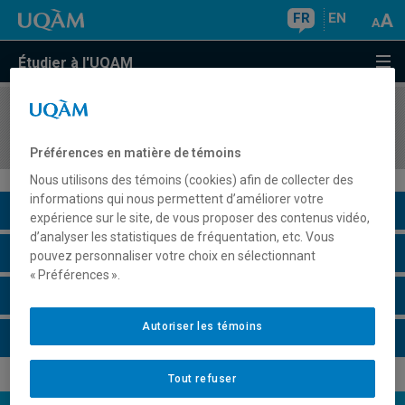
FR
EN
Étudier à l'UQAM
COURS
//
ORH8417
Organisation et innovation sociale
Préférences en matière de témoins
Nous utilisons des témoins (cookies) afin de collecter des
informations qui nous permettent d’améliorer votre
Description du cours
expérience sur le site, de vous proposer des contenus vidéo,
d’analyser les statistiques de fréquentation, etc. Vous
Horaire - Été 2026
pouvez personnaliser votre choix en sélectionnant
« Préférences ».
Horaire - Automne 2026
Autoriser les témoins
Horaire - Hiver 2027
Tout refuser