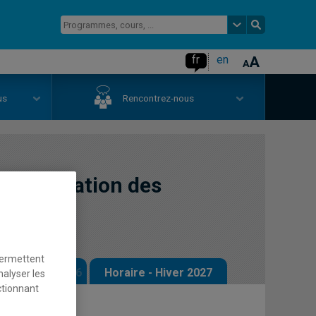
fr
en
us
Rencontrez-nous
et évaluation des
permettent
 - Automne 2026
Horaire - Hiver 2027
nalyser les
ctionnant