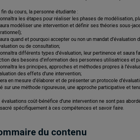
a fin du cours, la personne étudiante :
Connaîtra les étapes pour réaliser les phases de modélisation, plan
Saura modéliser une intervention et définir ses théories sous-ja
rationnel);
Saura quand et pourquoi accepter ou non un mandat d'évaluation d
valuation ou de consultation;
Connaîtra différents types d'évaluation, leur pertinence et saura f
ction des besoins d'information des personnes utilisatrices et p
Connaîtra les principes, approches et méthodes propres à l'évalu
valuation des effets d'une intervention;
Sera en mesure d'élaborer et de présenter un protocole d'évaluati
é sur une méthode rigoureuse, une approche participative et ten
 évaluations coût-bénéfice d'une intervention ne sont pas abord
sacré spécifiquement à ces compétences et savoir faire.
ommaire du contenu