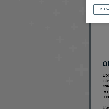
Préf
O
L'o
int
ent
res
com
L'é