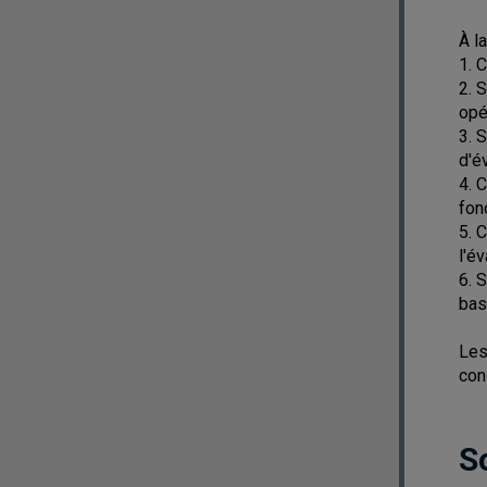
À l
1. 
2. 
opé
3. 
d'é
4. 
fon
5. 
l'é
6. 
bas
Les
con
S