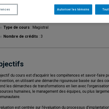
érences
Autoriser les témoins
Tout
Cycle
: 2
Discipl
Type de cours
: Magistral
Nombre de crédits
: 3
bjectifs
bjectif du cours est d'acquérir les compétences et savoir-faire po
ervention, en utilisant une démarche rigoureuse basée sur des co
end les démarches de transformations en lien avec l'organisation du
sources humaines, le management des équipes, ou plus largemen
munautaire.
valuation est centrée sur l'évaluation du processus d'implantation