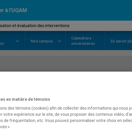
er à l'UQAM
ation et évaluation des interventions
Calendriers
Nos
campus
En savoir pl
ion
universitaires
OURS
//
ORH8423
-
Modélisation 
interventions
es en matière de témoins
sons des témoins (cookies) afin de collecter des informations qui nous 
Description
Horaire - Été 2026
Horaire
r votre expérience sur le site, de vous proposer des contenus vidéo, d’a
es de fréquentation, etc. Vous pouvez personnaliser votre choix en séle
ces ».