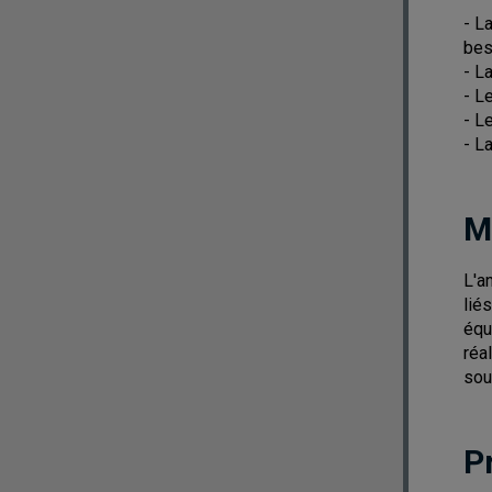
- L
bes
- L
- L
- L
- L
M
L'a
lié
équ
réa
sou
P