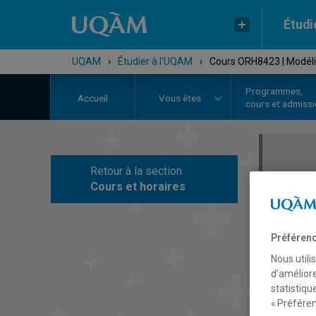
Étudi
UQAM
›
Étudier à l'UQAM
›
Cours ORH8423 | Modélis
Programmes,
Accueil
Vous êtes
cours et admiss
Retour à la section
C
Cours et horaires
Préférenc
Nous utili
d’améliore
statistiqu
« Préféren