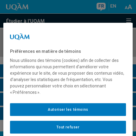
FR
EN
Étudier à l'UQAM
COURS
//
PHI1009
Introduction à l'éthique
Préférences en matière de témoins
Nous utilisons des témoins (cookies) afin de collecter des
informations qui nous permettent d’améliorer votre
Description du cours
expérience sur le site, de vous proposer des contenus vidéo,
d’analyser les statistiques de fréquentation, etc. Vous
Horaire - Été 2026
pouvez personnaliser votre choix en sélectionnant
« Préférences ».
Horaire - Automne 2026
Autoriser les témoins
Horaire - Hiver 2027
Tout refuser