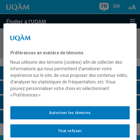
FR
EN
Étudier à l'UQAM
COURS
//
PHI2006
Philosophie des sciences de la nature
Préférences en matière de témoins
Nous utilisons des témoins (cookies) afin de collecter des
informations qui nous permettent d’améliorer votre
Description du cours
expérience sur le site, de vous proposer des contenus vidéo,
d’analyser les statistiques de fréquentation, etc. Vous
Horaire - Été 2026
pouvez personnaliser votre choix en sélectionnant
« Préférences ».
Horaire - Automne 2026
Autoriser les témoins
Horaire - Hiver 2027
Tout refuser