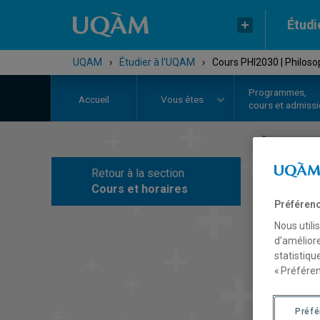
Étudi
UQAM
›
Étudier à l'UQAM
›
Cours PHI2030 | Philosop
Programmes,
Accueil
Vous êtes
cours et admiss
Retour à la section
C
Cours et horaires
Préférenc
Nous utili
d’améliore
statistiqu
« Préféren
Préf