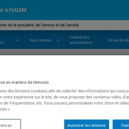
er à l'UQAM
hie de la sexualité, de l'amour et de l'amitié
Calendriers
Nos
campus
En savoir pl
ion
universitaires
OURS
//
PHI2030
-
Philosophie de
es en matière de témoins
et de l'amitié
sons des témoins (cookies) afin de collecter des informations qui nous 
r votre expérience sur le site, de vous proposer des contenus vidéo, d’a
es de fréquentation, etc. Vous pouvez personnaliser votre choix en séle
ces ».
Description
Horaire - Été 2026
Horaire
érences
Autoriser les témoins
Tout