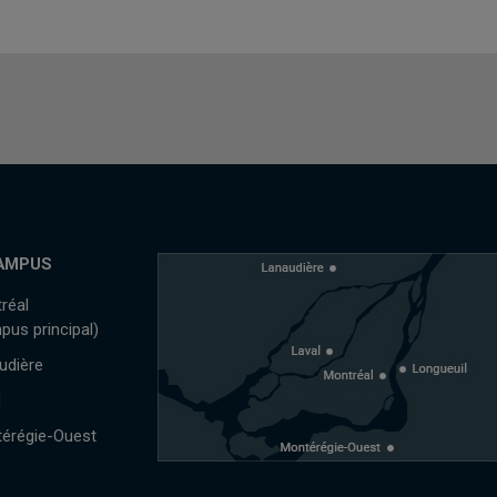
AMPUS
réal
pus principal)
udière
l
érégie-Ouest