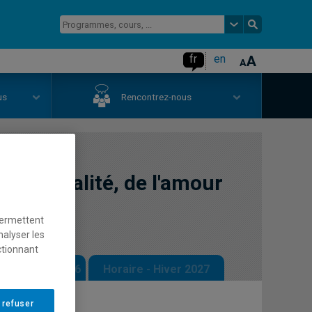
fr
en
us
Rencontrez-nous
 la sexualité, de l'amour
permettent
nalyser les
ctionnant
 - Automne 2026
Horaire - Hiver 2027
 refuser