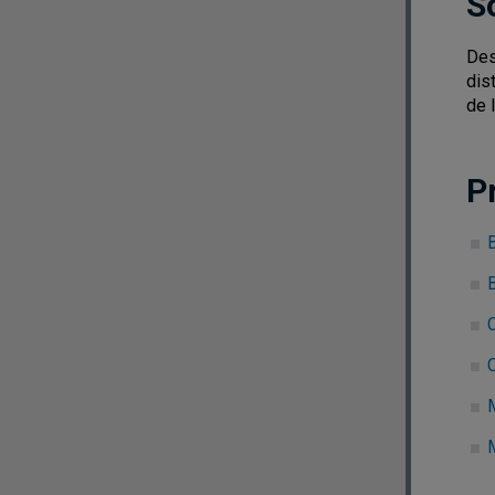
S
Des
dis
de l
P
C
C