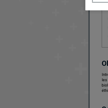
O
Int
les
bio
éth