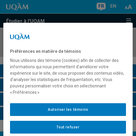
FR
EN
Étudier à l'UQAM
COURS
//
PHI4050
Éthique des relations internationales
Préférences en matière de témoins
Nous utilisons des témoins (cookies) afin de collecter des
informations qui nous permettent d’améliorer votre
Description du cours
expérience sur le site, de vous proposer des contenus vidéo,
d’analyser les statistiques de fréquentation, etc. Vous
Horaire - Été 2026
pouvez personnaliser votre choix en sélectionnant
« Préférences ».
Horaire - Automne 2026
Autoriser les témoins
Horaire - Hiver 2027
Tout refuser