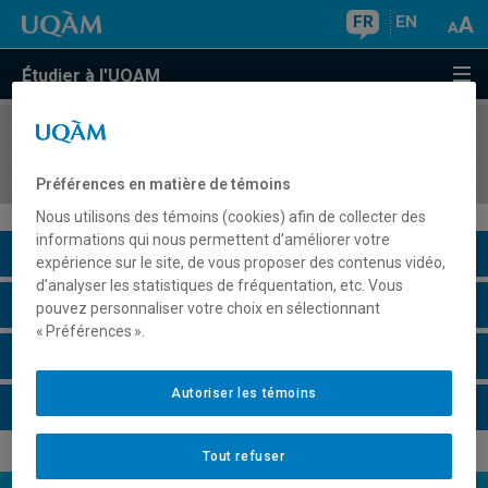
FR
EN
Étudier à l'UQAM
COURS
//
POL1110
Méthodes qualitatives
Préférences en matière de témoins
Nous utilisons des témoins (cookies) afin de collecter des
informations qui nous permettent d’améliorer votre
Description du cours
expérience sur le site, de vous proposer des contenus vidéo,
d’analyser les statistiques de fréquentation, etc. Vous
Horaire - Été 2026
pouvez personnaliser votre choix en sélectionnant
« Préférences ».
Horaire - Automne 2026
Autoriser les témoins
Horaire - Hiver 2027
Tout refuser