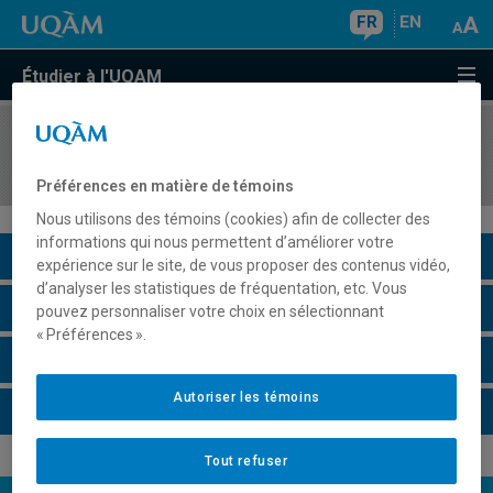
FR
EN
Étudier à l'UQAM
COURS
//
POL2500
Géopolitique contemporaine
Préférences en matière de témoins
Nous utilisons des témoins (cookies) afin de collecter des
informations qui nous permettent d’améliorer votre
Description du cours
expérience sur le site, de vous proposer des contenus vidéo,
d’analyser les statistiques de fréquentation, etc. Vous
Horaire - Été 2026
pouvez personnaliser votre choix en sélectionnant
« Préférences ».
Horaire - Automne 2026
Autoriser les témoins
Horaire - Hiver 2027
Tout refuser