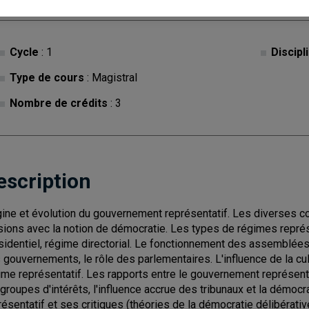
Cycle
: 1
Discipl
Type de cours
: Magistral
Nombre de crédits
: 3
escription
gine et évolution du gouvernement représentatif. Les diverses co
sions avec la notion de démocratie. Les types de régimes repré
sidentiel, régime directorial. Le fonctionnement des assemblées, 
 gouvernements, le rôle des parlementaires. L'influence de la cul
ime représentatif. Les rapports entre le gouvernement représenta
 groupes d'intérêts, l'influence accrue des tribunaux et la démoc
résentatif et ses critiques (théories de la démocratie délibérati