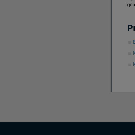
gou
P