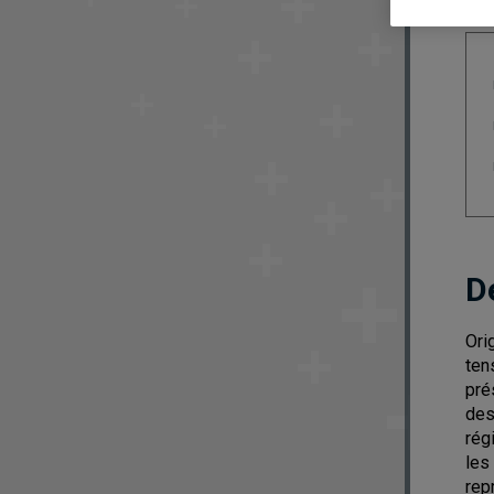
D
Ori
ten
pré
des
rég
les
rep