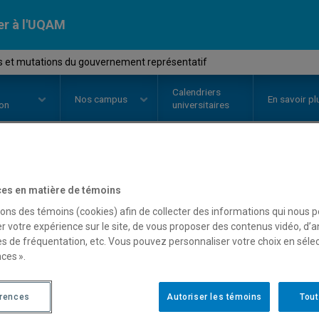
er à l'UQAM
 et mutations du gouvernement représentatif
Calendriers
Nos
campus
En savoir pl
ion
universitaires
OURS
//
POL4011
-
Formes et mu
es en matière de témoins
sons des témoins (cookies) afin de collecter des informations qui nous 
gouvernement représent
r votre expérience sur le site, de vous proposer des contenus vidéo, d’a
es de fréquentation, etc. Vous pouvez personnaliser votre choix en séle
ces ».
Description
Horaire - Été 2026
Horaire
érences
Autoriser les témoins
Tout