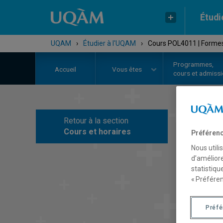
Étudi
UQAM
›
Étudier à l'UQAM
›
Cours POL4011 | Formes
Programmes,
Accueil
Vous êtes
cours et admiss
Retour à la section
C
Cours et horaires
Préférenc
Nous utili
d’améliore
statistiqu
« Préféren
Préf