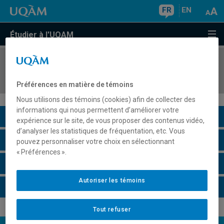
FR
EN
Étudier à l'UQAM
COURS
//
POL4132
Économie politique du développement
Préférences en matière de témoins
Nous utilisons des témoins (cookies) afin de collecter des
informations qui nous permettent d’améliorer votre
Description du cours
expérience sur le site, de vous proposer des contenus vidéo,
d’analyser les statistiques de fréquentation, etc. Vous
Horaire - Été 2026
pouvez personnaliser votre choix en sélectionnant
« Préférences ».
Horaire - Automne 2026
Autoriser les témoins
Horaire - Hiver 2027
Tout refuser