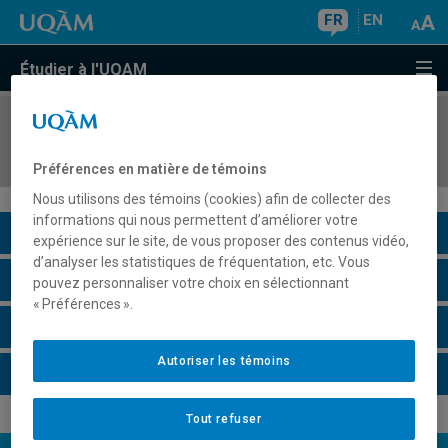
FR
EN
Étudier à l'UQAM
COURS
//
POL4422
Le système international contemporain
Préférences en matière de témoins
Nous utilisons des témoins (cookies) afin de collecter des
informations qui nous permettent d’améliorer votre
Description du cours
expérience sur le site, de vous proposer des contenus vidéo,
d’analyser les statistiques de fréquentation, etc. Vous
Horaire - Été 2026
pouvez personnaliser votre choix en sélectionnant
« Préférences ».
Horaire - Automne 2026
Autoriser les témoins
Horaire - Hiver 2027
Tout refuser