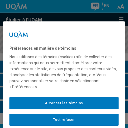
FR
EN
Étudier à l'UQAM
COURS
//
POL4425
Dynamiques de la mondialisation contemporaine
Préférences en matière de témoins
Nous utilisons des témoins (cookies) afin de collecter des
informations qui nous permettent d’améliorer votre
Description du cours
expérience sur le site, de vous proposer des contenus vidéo,
d’analyser les statistiques de fréquentation, etc. Vous
Horaire - Été 2026
pouvez personnaliser votre choix en sélectionnant
« Préférences ».
Horaire - Automne 2026
Autoriser les témoins
Horaire - Hiver 2027
Tout refuser