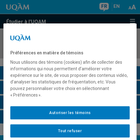
FR
EN
Étudier à l'UQAM
COURS
//
POL4425
Dynamiques de la mondialisation contemporaine
Préférences en matière de témoins
Nous utilisons des témoins (cookies) afin de collecter des
informations qui nous permettent d’améliorer votre
Description du cours
expérience sur le site, de vous proposer des contenus vidéo,
d’analyser les statistiques de fréquentation, etc. Vous
Horaire - Été 2026
pouvez personnaliser votre choix en sélectionnant
« Préférences ».
Horaire - Automne 2026
Autoriser les témoins
Horaire - Hiver 2027
Tout refuser