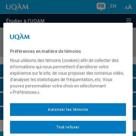
FR
EN
Étudier à l'UQAM
COURS
//
POL4425
Dynamiques de la mondialisation contemporaine
Préférences en matière de témoins
Nous utilisons des témoins (cookies) afin de collecter des
informations qui nous permettent d’améliorer votre
Description du cours
expérience sur le site, de vous proposer des contenus vidéo,
d’analyser les statistiques de fréquentation, etc. Vous
Horaire - Été 2026
pouvez personnaliser votre choix en sélectionnant
« Préférences ».
Horaire - Automne 2026
Autoriser les témoins
Horaire - Hiver 2027
Tout refuser