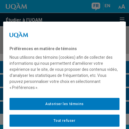
FR
EN
Étudier à l'UQAM
COURS
//
POL4630
Épistémologie de la science politique
Préférences en matière de témoins
Nous utilisons des témoins (cookies) afin de collecter des
informations qui nous permettent d’améliorer votre
Description du cours
expérience sur le site, de vous proposer des contenus vidéo,
d’analyser les statistiques de fréquentation, etc. Vous
Horaire - Été 2026
pouvez personnaliser votre choix en sélectionnant
« Préférences ».
Horaire - Automne 2026
Autoriser les témoins
Horaire - Hiver 2027
Tout refuser