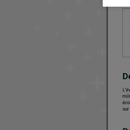
D
L'é
mil
éco
sur