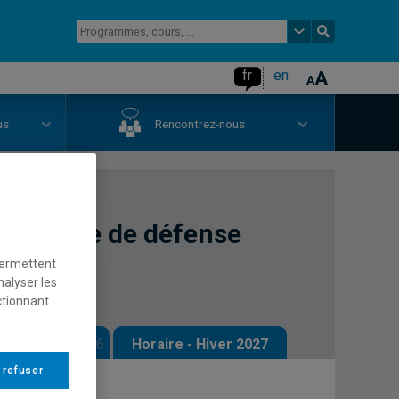
fr
en
us
Rencontrez-nous
politique de défense
permettent
nalyser les
ctionnant
 - Automne 2026
Horaire - Hiver 2027
 refuser