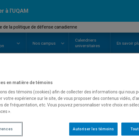
er à l'UQAM
 de la politique de défense canadienne
Calendriers
Nos
campus
En savoir pl
ion
universitaires
OURS
//
POL4721
-
Analyse de la 
es en matière de témoins
sons des témoins (cookies) afin de collecter des informations qui nous 
canadienne
r votre expérience sur le site, de vous proposer des contenus vidéo, d’a
es de fréquentation, etc. Vous pouvez personnaliser votre choix en séle
ces ».
Description
Horaire - Été 2026
Horaire
érences
Autoriser les témoins
Tout