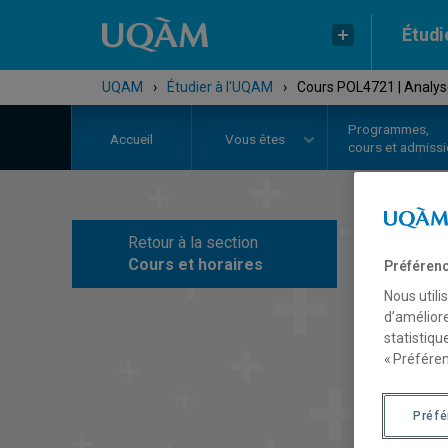
Étudi
UQAM
›
Étudier à l'UQAM
›
Cours POL4721 | Analyse
Programmes,
Accueil
Vous êtes
cours et admiss
Retour à la section
C
Cours et horaires
Préférenc
Nous utili
d’améliore
statistiqu
« Préféren
Préf