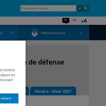
fr
en
us
Rencontrez-nous
politique de défense
permettent
nalyser les
ctionnant
 - Automne 2026
Horaire - Hiver 2027
 refuser