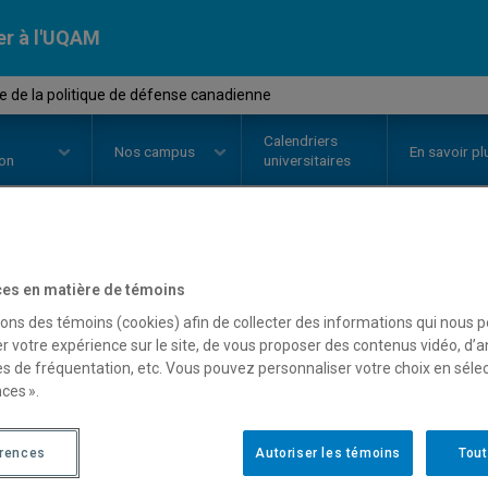
er à l'UQAM
 de la politique de défense canadienne
Calendriers
Nos
campus
En savoir pl
ion
universitaires
OURS
//
POL4721
-
Analyse de la 
es en matière de témoins
sons des témoins (cookies) afin de collecter des informations qui nous 
canadienne
r votre expérience sur le site, de vous proposer des contenus vidéo, d’a
es de fréquentation, etc. Vous pouvez personnaliser votre choix en séle
ces ».
Description
Horaire - Été 2026
Horaire
érences
Autoriser les témoins
Tout