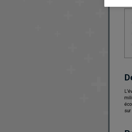
D
L'é
mil
éco
sur