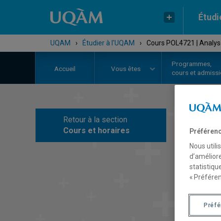
Étudi
UQAM
›
Étudier à l'UQAM
›
Cours POL4721 | Analyse
Programmes,
Accueil
Vous êtes
cours et admiss
Retour à la section
C
Cours et horaires
Préférenc
Nous utili
d’améliore
statistiqu
« Préféren
Préf