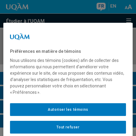
FR
EN
Étudier à l'UQAM
COURS
//
POL4755
Rôles et missions des municipalités : enjeux et
Préférences en matière de témoins
défis
Nous utilisons des témoins (cookies) afin de collecter des
informations qui nous permettent d’améliorer votre
expérience sur le site, de vous proposer des contenus vidéo,
Description du cours
d’analyser les statistiques de fréquentation, etc. Vous
pouvez personnaliser votre choix en sélectionnant
Horaire - Été 2026
« Préférences ».
Horaire - Automne 2026
Autoriser les témoins
Horaire - Hiver 2027
Tout refuser