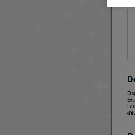
D
Éta
Exa
Les
d'é