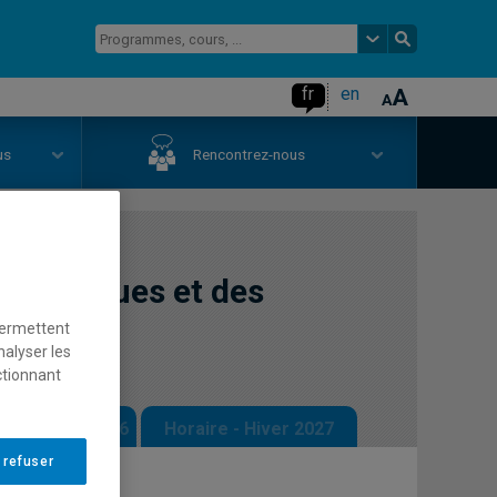
fr
en
us
Rencontrez-nous
 politiques et des
permettent
nalyser les
ctionnant
 - Automne 2026
Horaire - Hiver 2027
 refuser