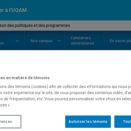
er à l'UQAM
tion des politiques et des programmes
Calendriers
Nos
campus
En savoir pl
ion
universitaires
OURS
//
POL4812
-
Évaluation des
es en matière de témoins
sons des témoins (cookies) afin de collecter des informations qui nous 
programmes
r votre expérience sur le site, de vous proposer des contenus vidéo, d’a
es de fréquentation, etc. Vous pouvez personnaliser votre choix en séle
ces ».
Description
Horaire - Été 2026
Horaire
érences
Autoriser les témoins
Tout