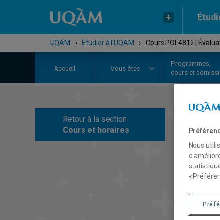
Étudi
UQAM
›
Étudier à l'UQAM
›
Cours POL4812 | Évalua
Programmes,
Accueil
Vous êtes
cours et admiss
Retour à la section
C
Cours et horaires
Préférenc
Nous utili
d’améliore
statistiqu
« Préféren
Préf