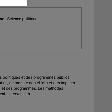
ine
: Science politique
des politiques et des programmes publics.
cation, de mesure des effets et des impacts.
ues et des programmes. Les méthodes
rents intervenants.