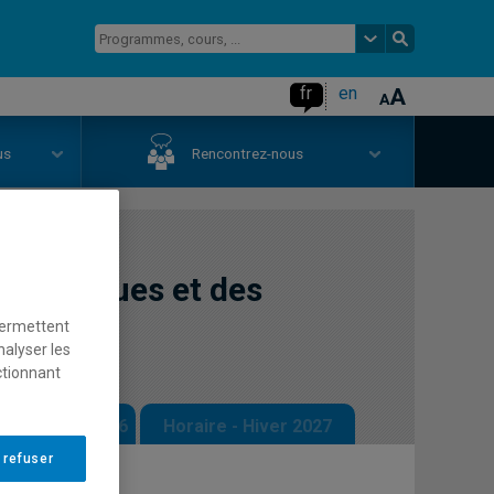
fr
en
us
Rencontrez-nous
 politiques et des
permettent
nalyser les
ctionnant
 - Automne 2026
Horaire - Hiver 2027
 refuser