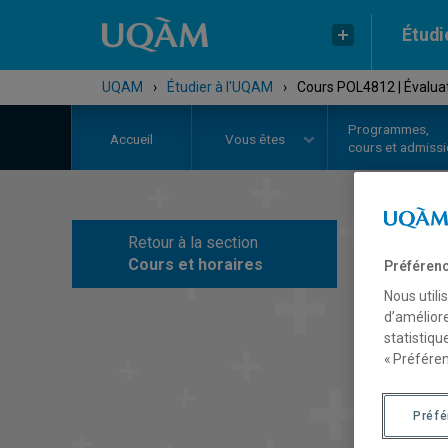
Étudi
UQAM
›
Étudier à l'UQAM
›
Cours POL4812 | Évalua
Programmes,
Accueil
Vous êtes
cours et admiss
Retour à la section
C
Cours et horaires
Préférenc
Nous utili
d’améliore
statistiqu
« Préféren
Préf