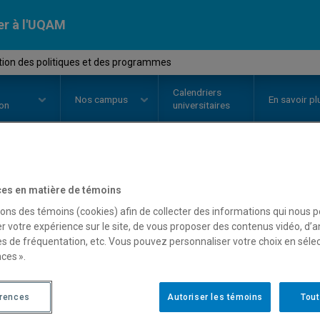
er à l'UQAM
tion des politiques et des programmes
Calendriers
Nos
campus
En savoir pl
ion
universitaires
OURS
//
POL4812
-
Évaluation des
es en matière de témoins
sons des témoins (cookies) afin de collecter des informations qui nous 
programmes
r votre expérience sur le site, de vous proposer des contenus vidéo, d’a
es de fréquentation, etc. Vous pouvez personnaliser votre choix en séle
ces ».
Description
Horaire - Été 2026
Horaire
érences
Autoriser les témoins
Tout