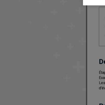
D
Éta
Exa
Les
d'é