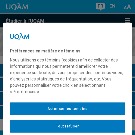
FR
EN
Étudier à l'UQAM
COURS
//
POL540X
Relations internationales
Préférences en matière de témoins
Nous utilisons des témoins (cookies) afin de collecter des
informations qui nous permettent d’améliorer votre
Description du cours
expérience sur le site, de vous proposer des contenus vidéo,
d’analyser les statistiques de fréquentation, etc. Vous
Horaire - Été 2026
pouvez personnaliser votre choix en sélectionnant
« Préférences ».
Horaire - Automne 2026
Autoriser les témoins
Horaire - Hiver 2027
Tout refuser