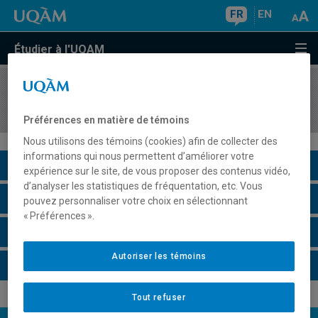
FR
EN
Étudier à l'UQAM
COURS
//
POL540X
Relations internationales
Préférences en matière de témoins
Nous utilisons des témoins (cookies) afin de collecter des
informations qui nous permettent d’améliorer votre
Description du cours
expérience sur le site, de vous proposer des contenus vidéo,
d’analyser les statistiques de fréquentation, etc. Vous
Horaire - Été 2026
pouvez personnaliser votre choix en sélectionnant
« Préférences ».
Horaire - Automne 2026
Autoriser les témoins
Horaire - Hiver 2027
Tout refuser