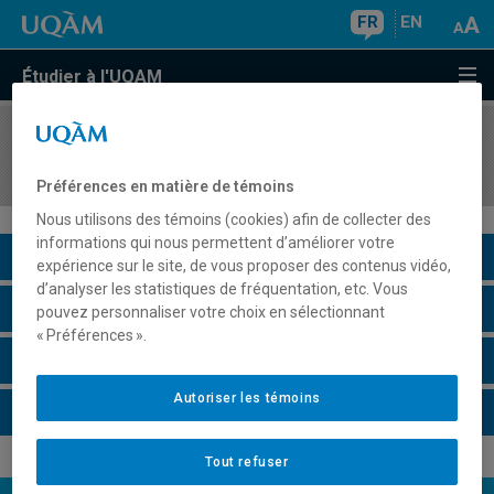
FR
EN
Étudier à l'UQAM
COURS
//
POL5410
Théorie des relations internationales
Préférences en matière de témoins
Nous utilisons des témoins (cookies) afin de collecter des
informations qui nous permettent d’améliorer votre
Description du cours
expérience sur le site, de vous proposer des contenus vidéo,
d’analyser les statistiques de fréquentation, etc. Vous
Horaire - Été 2026
pouvez personnaliser votre choix en sélectionnant
« Préférences ».
Horaire - Automne 2026
Autoriser les témoins
Horaire - Hiver 2027
Tout refuser