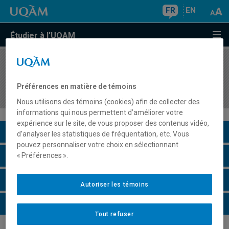
FR
EN
Étudier à l'UQAM
COURS
//
POL5731
Politiques et administrations publiques
Préférences en matière de témoins
comparées
Nous utilisons des témoins (cookies) afin de collecter des
informations qui nous permettent d’améliorer votre
expérience sur le site, de vous proposer des contenus vidéo,
Description du cours
d’analyser les statistiques de fréquentation, etc. Vous
pouvez personnaliser votre choix en sélectionnant
Horaire - Été 2026
« Préférences ».
Horaire - Automne 2026
Autoriser les témoins
Horaire - Hiver 2027
Tout refuser