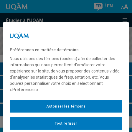
FR
EN
Étudier à l'UQAM
COURS
//
POL5841
Administration des organisations internationales
Préférences en matière de témoins
Nous utilisons des témoins (cookies) afin de collecter des
informations qui nous permettent d’améliorer votre
Description du cours
expérience sur le site, de vous proposer des contenus vidéo,
d’analyser les statistiques de fréquentation, etc. Vous
Horaire - Été 2026
pouvez personnaliser votre choix en sélectionnant
« Préférences ».
Horaire - Automne 2026
Autoriser les témoins
Horaire - Hiver 2027
Tout refuser