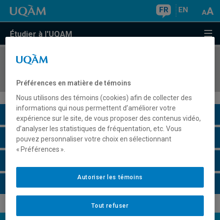
FR
EN
Étudier à l'UQAM
COURS
//
POL5841
Administration des organisations internationales
Préférences en matière de témoins
Nous utilisons des témoins (cookies) afin de collecter des
informations qui nous permettent d’améliorer votre
Description du cours
expérience sur le site, de vous proposer des contenus vidéo,
d’analyser les statistiques de fréquentation, etc. Vous
Horaire - Été 2026
pouvez personnaliser votre choix en sélectionnant
« Préférences ».
Horaire - Automne 2026
Autoriser les témoins
Horaire - Hiver 2027
Tout refuser