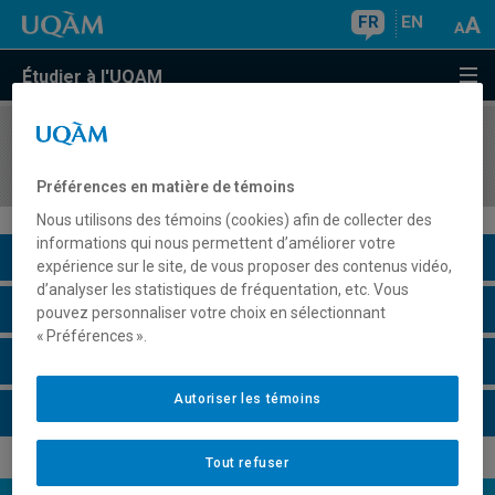
FR
EN
Étudier à l'UQAM
COURS
//
POL5841
Administration des organisations internationales
Préférences en matière de témoins
Nous utilisons des témoins (cookies) afin de collecter des
informations qui nous permettent d’améliorer votre
Description du cours
expérience sur le site, de vous proposer des contenus vidéo,
d’analyser les statistiques de fréquentation, etc. Vous
Horaire - Été 2026
pouvez personnaliser votre choix en sélectionnant
« Préférences ».
Horaire - Automne 2026
Autoriser les témoins
Horaire - Hiver 2027
Tout refuser