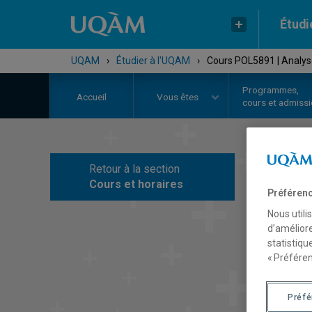
Étudi
UQAM
›
Étudier à l'UQAM
›
Cours POL5891 | Analyse 
Programmes,
Accueil
Vous êtes
cours et admiss
Retour à la section
C
Cours et horaires
Préférenc
Nous utili
d’améliore
statistiqu
« Préféren
Préf