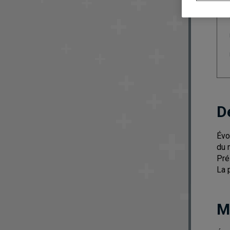
D
Évo
du 
Pré
La 
M