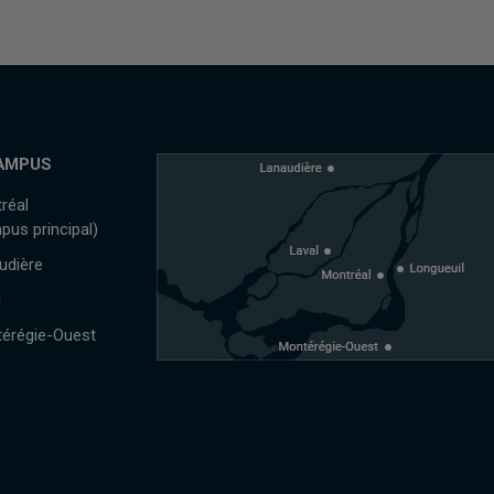
AMPUS
réal
pus principal)
udière
l
érégie-Ouest