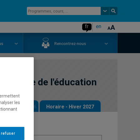
fr
en
us
Rencontrez-nous
politique de l'éducation
permettent
nalyser les
 - Automne 2026
Horaire - Hiver 2027
ctionnant
 refuser