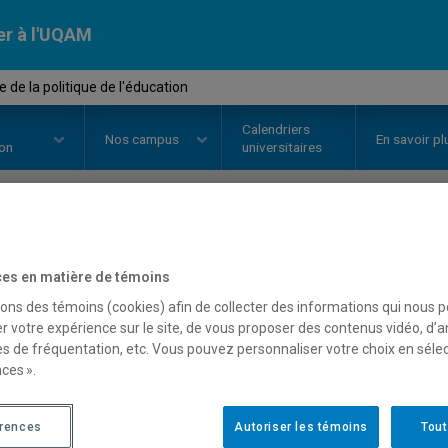
er à l'UQAM
de la politique de l'éducation
Calendriers
Nos
campus
En savoir pl
ion
universitaires
OURS
//
POL5891
-
Analyse de la 
es en matière de témoins
sons des témoins (cookies) afin de collecter des informations qui nous 
r votre expérience sur le site, de vous proposer des contenus vidéo, d’a
Description
Horaire - Été 2026
Horaire
es de fréquentation, etc. Vous pouvez personnaliser votre choix en séle
ces ».
érences
Autoriser les témoins
Tout