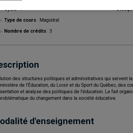
Cycle
: 1
Discipl
Type de cours
: Magistral
Nombre de crédits
: 3
escription
lution des structures politiques et administratives qui servent la
ministère de l'Éducation, du Loisir et du Sport du Québec, des 
sentation et analyse des politiques de l'éducation. Le fait orga
problématique du changement dans la société éducative.
odalité d'enseignement