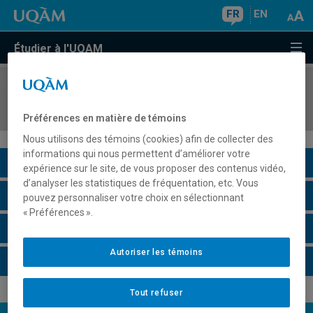
FR
EN
Étudier à l'UQAM
COURS
//
POM6009
Stage
Préférences en matière de témoins
Nous utilisons des témoins (cookies) afin de collecter des
informations qui nous permettent d’améliorer votre
Description du cours
expérience sur le site, de vous proposer des contenus vidéo,
d’analyser les statistiques de fréquentation, etc. Vous
Horaire - Été 2026
pouvez personnaliser votre choix en sélectionnant
« Préférences ».
Horaire - Automne 2026
Autoriser les témoins
Horaire - Hiver 2027
Tout refuser