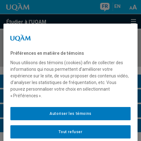
FR
EN
Étudier à l'UQAM
COURS
//
PSY2511
Psychologie de l'apprentissage d'un métier, d'une
Préférences en matière de témoins
technique
Nous utilisons des témoins (cookies) afin de collecter des
informations qui nous permettent d’améliorer votre
expérience sur le site, de vous proposer des contenus vidéo,
Description du cours
d’analyser les statistiques de fréquentation, etc. Vous
pouvez personnaliser votre choix en sélectionnant
Horaire - Été 2026
« Préférences ».
Horaire - Automne 2026
Autoriser les témoins
Horaire - Hiver 2027
Tout refuser