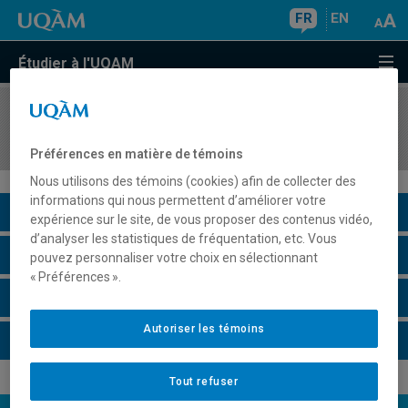
FR
EN
Étudier à l'UQAM
COURS
//
PSY2800
Psychopathologie
Préférences en matière de témoins
Nous utilisons des témoins (cookies) afin de collecter des
informations qui nous permettent d’améliorer votre
Description du cours
expérience sur le site, de vous proposer des contenus vidéo,
d’analyser les statistiques de fréquentation, etc. Vous
Horaire - Été 2026
pouvez personnaliser votre choix en sélectionnant
« Préférences ».
Horaire - Automne 2026
Autoriser les témoins
Horaire - Hiver 2027
Tout refuser