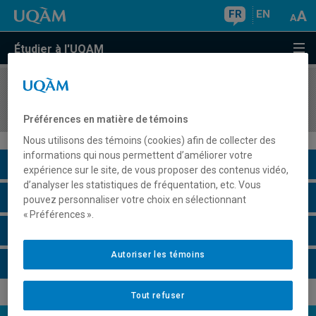
FR
EN
Étudier à l'UQAM
COURS
//
PSY4081
Psychologie de la motivation et des émotions
Préférences en matière de témoins
Nous utilisons des témoins (cookies) afin de collecter des
informations qui nous permettent d’améliorer votre
Description du cours
expérience sur le site, de vous proposer des contenus vidéo,
d’analyser les statistiques de fréquentation, etc. Vous
Horaire - Été 2026
pouvez personnaliser votre choix en sélectionnant
« Préférences ».
Horaire - Automne 2026
Autoriser les témoins
Horaire - Hiver 2027
Tout refuser