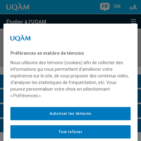
FR
EN
Étudier à l'UQAM
COURS
//
PSY9113
Séminaire avancé sur les problèmes théoriques
Préférences en matière de témoins
en biopsychologie
Nous utilisons des témoins (cookies) afin de collecter des
informations qui nous permettent d’améliorer votre
expérience sur le site, de vous proposer des contenus vidéo,
Description du cours
d’analyser les statistiques de fréquentation, etc. Vous
pouvez personnaliser votre choix en sélectionnant
Horaire - Été 2026
« Préférences ».
Horaire - Automne 2026
Autoriser les témoins
Horaire - Hiver 2027
Tout refuser